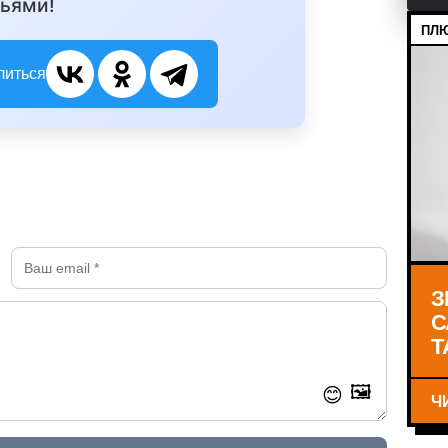
ьями!
ПЛЮ
литься
З
С
Т
🖼️
😊
Ч