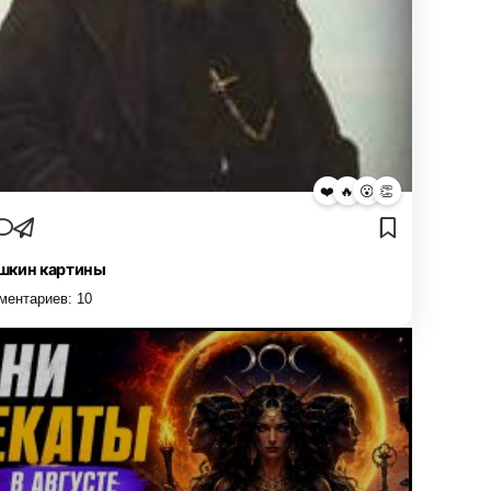
❤️
🔥
😮
👏
кин картины
ментариев:
10