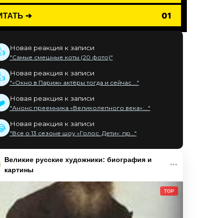
ИТАТЬ ➔
01
Новая реакция к записи
👍
"Самые смешные коты (20 фото)"
Новая реакция к записи
👍
"«Окно в Париж» актёры тогда и сейчас ..."
Новая реакция к записи
❤️
"Анонс преемника «Великолепного века»:..."
Новая реакция к записи
😂
"Все о 13 сезоне шоу «Голос. Дети»: пр..."
Великие русские художники: биография и
картины
TOP