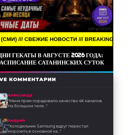
ЖИЕ НОВОСТИ /// BREAKING NEWS /// НОВОСТИ (С
ДНИ ГЕКАТЫ В АВГУСТЕ 2026 ГОДА:
РАСПИСАНИЕ САТАНИНСКИХ СУТОК
IVE КОММЕНТАРИИ
Александр
"
Меня прям порадовало качество 4K каналов.
На большом тели...
"
Андрей
"
Холодильник Samsung вдруг перестал
морозить в основной ка...
"