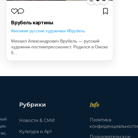
Врубель картины
#великие русские художники #Врубель
Михаил Александрович Врубель — русский
художник-постимпрессионист. Родился в Омске
5…
Info
Рубрики
ный
Политика
Новости & СМИ
ии.
конфиденциальност
Культура и Арт
во,
Пользовательское