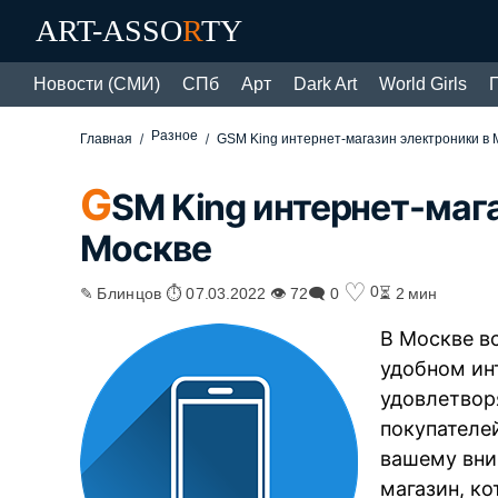
ART-ASSO
R
TY
Новости (СМИ)
СПб
Арт
Dark Art
World Girls
Разное
Главная
GSM King интернет-магазин электроники в 
G
SM King интернет-маг
Москве
♡
0
✎ Блинцов ⏱ 07.03.2022 👁 72
🗨 0
⏳ 2 мин
В Москве в
удобном ин
удовлетвор
покупателе
вашему вн
магазин, к