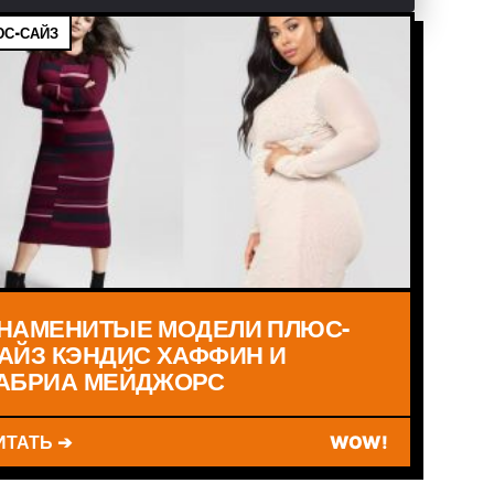
С-САЙЗ
НАМЕНИТЫЕ МОДЕЛИ ПЛЮС-
АЙЗ КЭНДИС ХАФФИН И
АБРИА МЕЙДЖОРС
ИТАТЬ ➔
WOW!