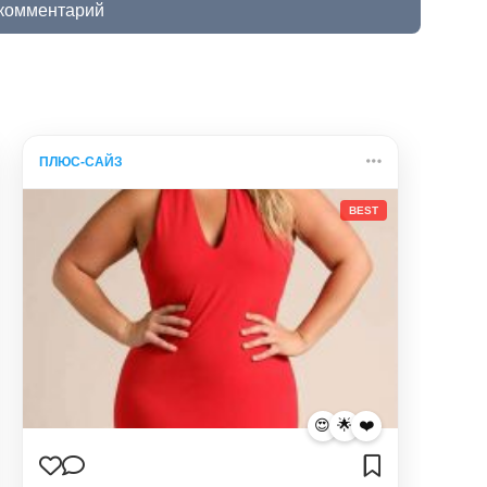
 комментарий
ПЛЮС-САЙЗ
BEST
😍
🌟
❤️