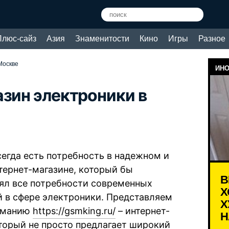
Плюс-сайз
Азия
Знаменитости
Кино
Игры
Разное
Москве
ИНО
азин электроники в
сегда есть потребность в надежном и
тернет-магазине, который бы
В
ял все потребности современных
Х
й в сфере электроники. Представляем
Х
иманию
https://gsmking.ru/
– интернет-
Н
оторый не просто предлагает широкий