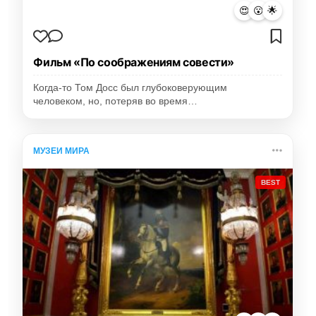
😍
😮
🌟
Фильм «По соображениям совести»
Когда-то Том Досс был глубоковерующим
человеком, но, потеряв во время…
МУЗЕИ МИРА
BEST