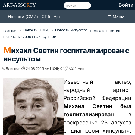
ART-ASSO
R
TY
Войти
Новости (СМИ)
СПб
Арт
☰ Меню
Новости (СМИ)
Новости Искусства
Главная
Михаил Светин
госпитализирован с инсультом
М
ихаил Светин госпитализирован с
инсультом
♡
0
✎ Блинцов ⏱ 24.08.2015 👁 110
🗨 0
⏳ 1 мин
Известный актёр,
народный артист
Российской Федерации
Михаил Светин был
госпитализирован
в
воскресенье 23 августа
с диагнозом «инсульт».