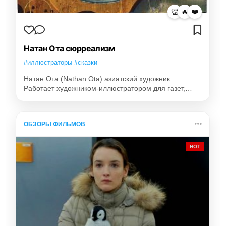
👏
🔥
❤️
Натан Ота сюрреализм
#иллюстраторы #сказки
Натан Ота (Nathan Ota) азиатский художник.
Работает художником-иллюстратором для газет,…
ОБЗОРЫ ФИЛЬМОВ
HOT