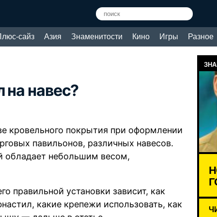
Плюс-сайз
Азия
Знаменитости
Кино
Игры
Разное
ЗНА
 на навес?
тве кровельного покрытия при оформлении
рговых павильонов, различных навесов.
ый обладает небольшим весом,
Н
Г
го правильной установки зависит, как
фнастил, какие крепежи использовать, как
Ч