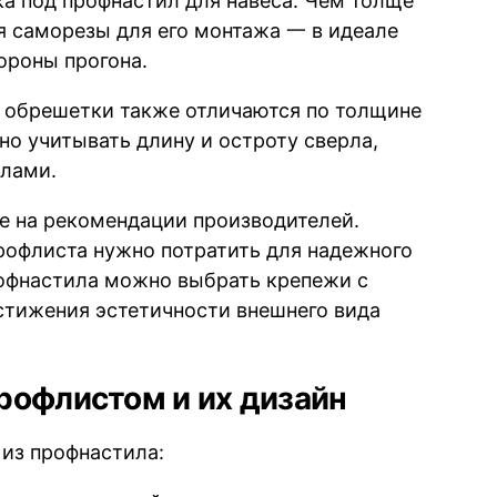
ка под профнастил для навеса. Чем толще
я саморезы для его монтажа 一 в идеале
ороны прогона.
 обрешетки также отличаются по толщине
но учитывать длину и остроту сверла,
алами.
е на рекомендации производителей.
профлиста нужно потратить для надежного
рофнастила можно выбрать крепежи с
тижения эстетичности внешнего вида
рофлистом и их дизайн
из профнастила: