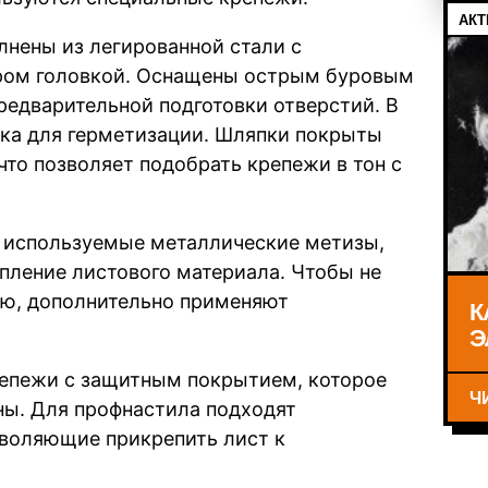
АКТ
нены из легированной стали с
ром головкой. Оснащены острым буровым
редварительной подготовки отверстий. В
ка для герметизации. Шляпки покрыты
что позволяет подобрать крепежи в тон с
 используемые металлические метизы,
пление листового материала. Чтобы не
лю, дополнительно применяют
К
Э
репежи с защитным покрытием, которое
Ч
ы. Для профнастила подходят
зволяющие прикрепить лист к