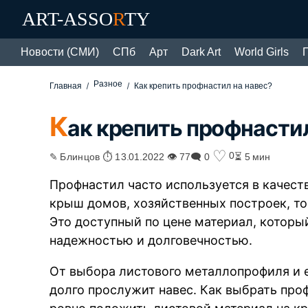
ART-ASSO
R
TY
Новости (СМИ)
СПб
Арт
Dark Art
World Girls
Разное
Главная
Как крепить профнастил на навес?
К
ак крепить профнастил
♡
0
✎ Блинцов ⏱ 13.01.2022 👁 77
🗨 0
⏳ 5 мин
Профнастил часто используется в качес
крыш домов, хозяйственных построек, то
Это доступный по цене материал, котор
надежностью и долговечностью.
От выбора листового металлопрофиля и е
долго прослужит навес. Как выбрать про