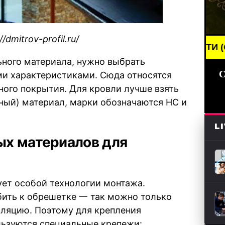
/dmitrov-profil.ru/
BREAKING NEWS /// НОВОСТИ (СМИ) /// СВЕЖИЕ
ьного материала, нужно выбрать
С
и характеристиками. Сюда относятся
ного покрытия. Для кровли лучше взять
ный) материал, марки обозначаются НС и
L
ых материалов для
ует особой технологии монтажа.
бить к обрешетке 一 так можно только
оляцию. Поэтому для крепления
ьзуются специальные крепежи: