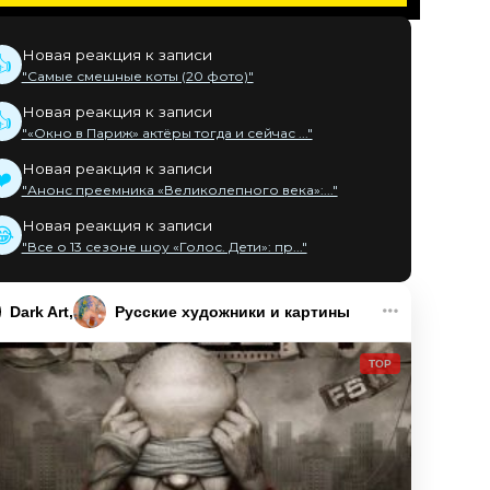
Новая реакция к записи
👍
"Самые смешные коты (20 фото)"
Новая реакция к записи
👍
"«Окно в Париж» актёры тогда и сейчас ..."
Новая реакция к записи
❤️
"Анонс преемника «Великолепного века»:..."
Новая реакция к записи
😂
"Все о 13 сезоне шоу «Голос. Дети»: пр..."
Dark Art
Русские художники и картины
TOP