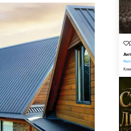
Ант
#ил
Ком