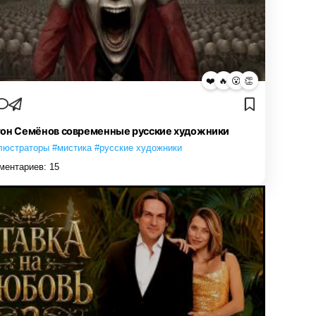
❤️
🔥
😮
👏
он Семёнов современные русские художники
люстраторы #мистика #русские художники
ментариев:
15