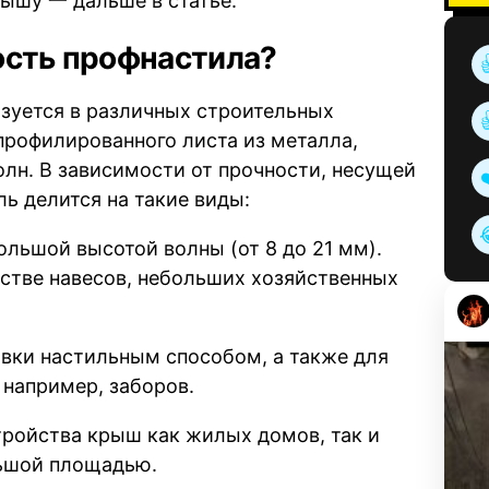
ышу 一 дальше в статье.
ость профнастила?
ьзуется в различных строительных
 профилированного листа из металла,
олн. В зависимости от прочности, несущей
ь делится на такие виды:
ольшой высотой волны (от 8 до 21 мм).
стве навесов, небольших хозяйственных
овки настильным способом, а также для
 например, заборов.
тройства крыш как жилых домов, так и
ьшой площадью.