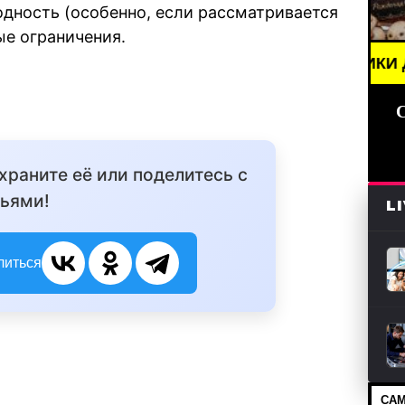
одность (особенно, если рассматривается
ые ограничения.
// НОВОСТИ (СМИ) /// ПРАЗДНИКИ ДАТЫ, ПОЗДРА
охраните её или поделитесь с
ьями!
L
литься
САМ