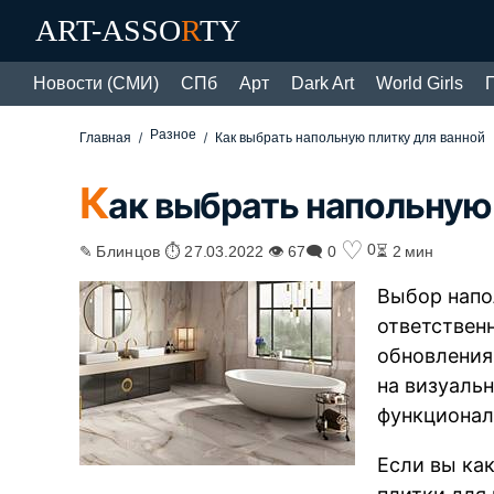
ART-ASSO
R
TY
Новости (СМИ)
СПб
Арт
Dark Art
World Girls
Разное
Главная
Как выбрать напольную плитку для ванной
К
ак выбрать напольную
♡
0
✎ Блинцов ⏱ 27.03.2022 👁 67
🗨 0
⏳ 2 мин
Выбор напо
ответствен
обновления
на визуаль
функционал
Если вы ка