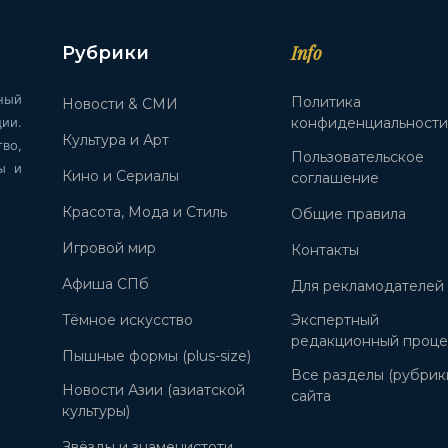
Info
Рубрики
ный
Политика
Новости & СМИ
ии.
конфиденциальност
Культура и Арт
во,
Пользовательское
ы и
Кино и Сериалы
соглашение
Красота, Мода и Стиль
Общие правила
Игровой мир
Контакты
Афиша СПб
Для рекламодателей
Тёмное искусство
Экспертный
редакционный проце
Пышные формы (plus-size)
Все разделы (рубрик
Новости Азии (азиатской
сайта
культуры)
Звёзды и знаменистоти