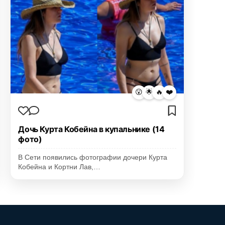
😮
🌟
🔥
❤️
Дочь Курта Кобейна в купальнике (14
фото)
В Сети появились фотографии дочери Курта
Кобейна и Кортни Лав,…