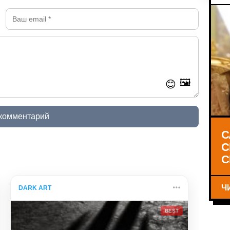
🖼️
😊
 комментарий
С
С
С
Ч
DARK ART
BEST