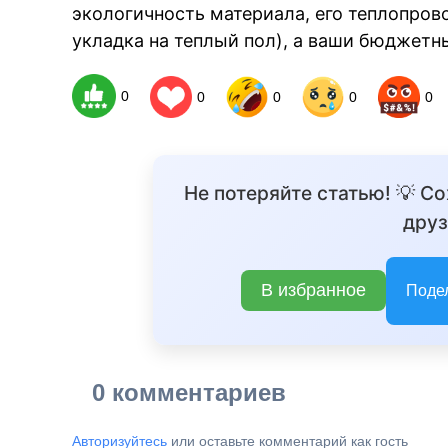
экологичность материала, его теплопров
укладка на теплый пол), а ваши бюджетн
BREAKING NEWS /
0
0
0
0
0
Не потеряйте статью! 💡 С
друз
В избранное
Поде
0 комментариев
Авторизуйтесь
или оставьте комментарий как гость