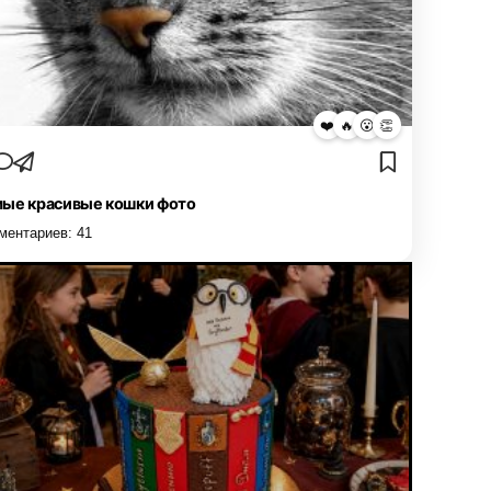
❤️
🔥
😮
👏
ые красивые кошки фото
ментариев:
41