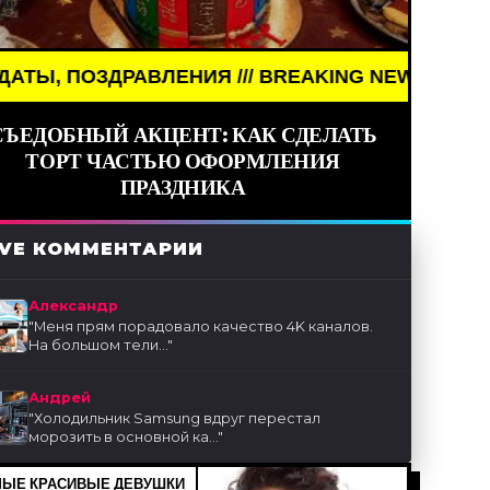
ВЛЕНИЯ /// BREAKING NEWS /// НОВОСТИ (СМИ) /
СЪЕДОБНЫЙ АКЦЕНТ: КАК СДЕЛАТЬ
ТОРТ ЧАСТЬЮ ОФОРМЛЕНИЯ
ПРАЗДНИКА
IVE КОММЕНТАРИИ
Александр
"
Меня прям порадовало качество 4K каналов.
На большом тели...
"
Андрей
"
Холодильник Samsung вдруг перестал
морозить в основной ка...
"
ЫЕ КРАСИВЫЕ ДЕВУШКИ