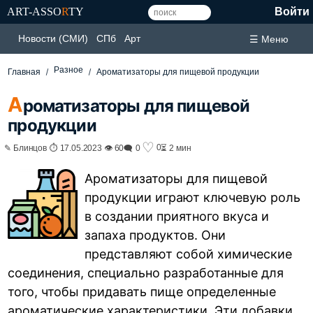
ART-ASSO
R
TY
Войти
Новости (СМИ)
СПб
Арт
☰ Меню
Разное
Главная
Ароматизаторы для пищевой продукции
А
роматизаторы для пищевой
продукции
♡
0
✎ Блинцов ⏱ 17.05.2023 👁 60
🗨 0
⏳ 2 мин
Ароматизаторы для пищевой
продукции играют ключевую роль
в создании приятного вкуса и
запаха продуктов. Они
представляют собой химические
соединения, специально разработанные для
того, чтобы придавать пище определенные
ароматические характеристики. Эти добавки