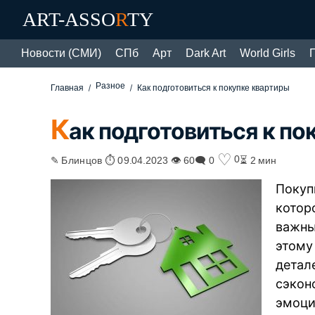
ART-ASSO
R
TY
Новости (СМИ)
СПб
Арт
Dark Art
World Girls
Разное
Главная
Как подготовиться к покупке квартиры
К
ак подготовиться к по
♡
0
✎ Блинцов ⏱ 09.04.2023 👁 60
🗨 0
⏳ 2 мин
Покуп
котор
важны
этому
детал
сэкон
эмоци