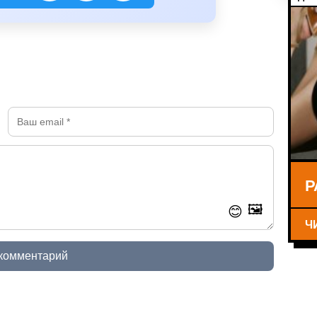
Р
🖼️
😊
Ч
 комментарий