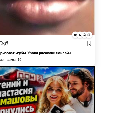
❤️
🔥
😮
👏
 рисовать губы. Уроки рисования онлайн
ментариев:
19