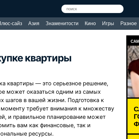
Плюс-сайз
Азия
Знаменитости
Кино
Игры
Разное
САМ
купке квартиры
ка квартиры — это серьезное решение,
ое может оказаться одним из самых
х шагов в вашей жизни. Подготовка к
С
 моменту требует внимания к множеству
Г
ей, и правильное планирование может
Ф
омить вам как финансовые, так и
ональные ресурсы.