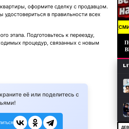
квартиры, оформите сделку с продавцом.
бы удостовериться в правильности всех
BREAKING NEWS /// НОВОСТИ (СМИ) /// СВЕЖИЕ 
го этапа. Подготовьтесь к переезду,
П
ходимых процедур, связанных с новым
В
L
охраните её или поделитесь с
ьями!
литься
ДЕВ