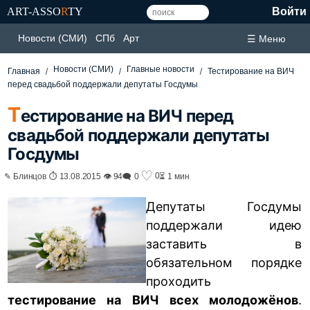
ART-ASSO
R
TY
Войти
Новости (СМИ)
СПб
Арт
☰ Меню
Новости (СМИ)
Главные новости
Главная
Тестирование на ВИЧ
перед свадьбой поддержали депутаты Госдумы
Т
естирование на ВИЧ перед
свадьбой поддержали депутаты
Госдумы
♡
0
✎ Блинцов ⏱ 13.08.2015 👁 94
🗨 0
⏳ 1 мин
Депутаты Госдумы
поддержали идею
заставить в
обязательном порядке
проходить
тестирование на ВИЧ всех молодожёнов
.