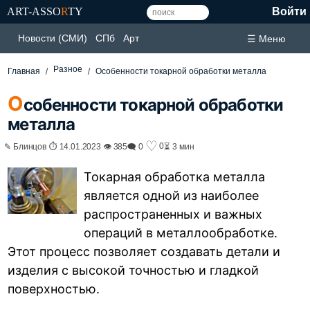
ART-ASSO
R
TY
Войти
Новости (СМИ)
СПб
Арт
☰ Меню
Разное
Главная
Особенности токарной обработки металла
О
собенности токарной обработки
металла
♡
0
✎ Блинцов ⏱ 14.01.2023 👁 385
🗨 0
⏳ 3 мин
Токарная обработка металла
является одной из наиболее
распространенных и важных
операций в металлообработке.
Этот процесс позволяет создавать детали и
изделия с высокой точностью и гладкой
поверхностью.