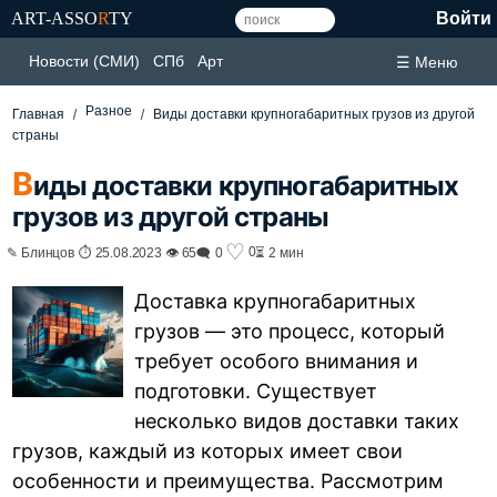
ART-ASSO
R
TY
Войти
Новости (СМИ)
СПб
Арт
☰ Меню
Разное
Главная
Виды доставки крупногабаритных грузов из другой
страны
В
иды доставки крупногабаритных
грузов из другой страны
♡
0
✎ Блинцов ⏱ 25.08.2023 👁 65
🗨 0
⏳ 2 мин
Доставка крупногабаритных
грузов — это процесс, который
требует особого внимания и
подготовки. Существует
несколько видов доставки таких
грузов, каждый из которых имеет свои
особенности и преимущества. Рассмотрим