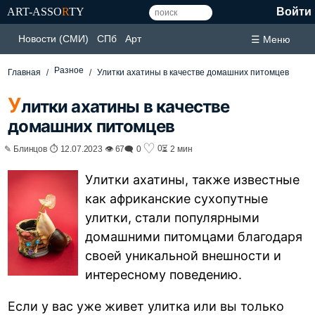
ART-ASSO
R
TY
Войти
Новости (СМИ)
СПб
Арт
☰ Меню
Разное
Главная
Улитки ахатины в качестве домашних питомцев
У
литки ахатины в качестве
домашних питомцев
♡
0
✎ Блинцов ⏱ 12.07.2023 👁 67
🗨 0
⏳ 2 мин
Улитки ахатины, также известные
как африканские сухопутные
улитки, стали популярными
домашними питомцами благодаря
своей уникальной внешности и
интересному поведению.
Если у вас уже живет улитка или вы только