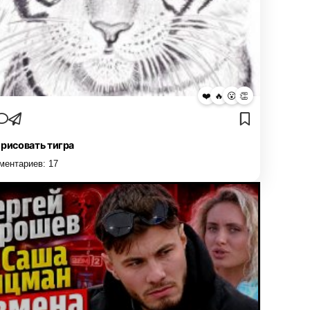
❤️
🔥
😮
👏
 рисовать тигра
ментариев:
17