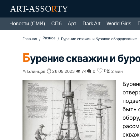
ART-ASSO
R
TY
Новости (СМИ)
СПб
Арт
Dark Art
World Girls
Разное
Главная
Бурение скважин и буровое оборудование
Б
урение скважин и бур
♡
0
✎ Блинцов ⏱ 28.05.2023 👁 74
🗨 0
⏳ 2 мин
Бурен
отвер
подзе
быть 
обору
рассм
скваж