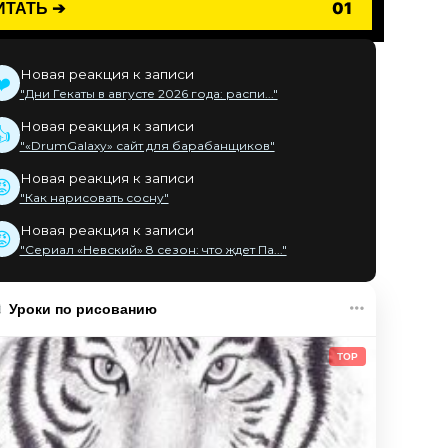
ИТАТЬ ➔
01
Новая реакция к записи
❤️
"Дни Гекаты в августе 2026 года: распи..."
Новая реакция к записи
👍
"«DrumGalaxy» сайт для барабанщиков"
Новая реакция к записи
😡
"Как нарисовать сосну"
Новая реакция к записи
😡
"Сериал «Невский» 8 сезон: что ждет Па..."
Уроки по рисованию
TOP