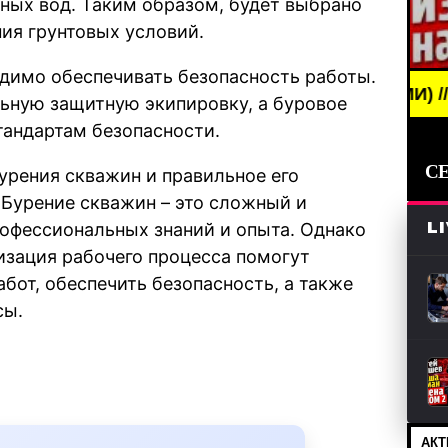
мных вод. Таким образом, будет выбрано
ия грунтовых условий.
одимо обеспечивать безопасность работы.
BREAKING NEWS /// НОВОСТИ (СМИ) /// СВЕЖИЕ Н
ьную защитную экипировку, а буровое
тандартам безопасности.
С
урения скважин и правильное его
 Бурение скважин – это сложный и
L
рофессиональных знаний и опыта. Однако
изация рабочего процесса помогут
бот, обеспечить безопасность, а также
сы.
АКТ