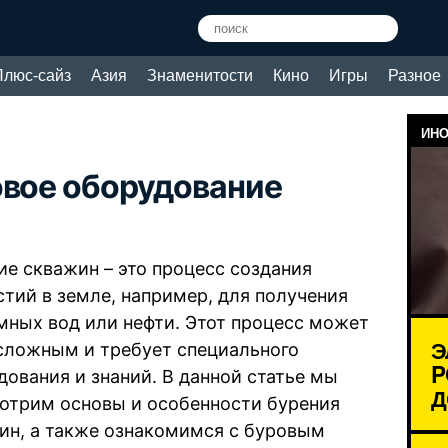
Плюс-сайз
Азия
Знаменитости
Кино
Игры
Разное
ИНО
овое оборудование
ие скважин – это процесс создания
стий в земле, например, для получения
мных вод или нефти. Этот процесс может
Э
сложным и требует специального
P
дования и знаний. В данной статье мы
Д
отрим основы и особенности бурения
ин, а также ознакомимся с буровым