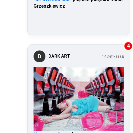
Grzeszkiewicz
4
D
DARK ART
14 лет назад