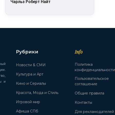
Чарльз Роберт Найт
Info
Рубрики
ный
Политика
Новости & СМИ
ии.
конфиденциальност
Культура и Арт
во,
Пользовательское
ы и
Кино и Сериалы
соглашение
Красота, Мода и Стиль
Общие правила
Игровой мир
Контакты
Афиша СПб
Для рекламодателей