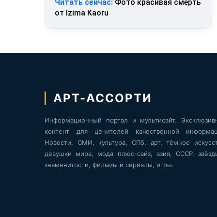
Читать сейчас:
Фото красивая смерть
от Izima Kaoru
АРТ-АССОРТИ
Информационный портал и мультисайт. Эксклюзив
контент для ценителей качественной информац
Новости, СМИ, культура, СПб, арт, тёмное искусст
девушки мира, мода плюс-сайз, азия, СССР, звёзд
знаменитости, фильмы и сериалы, игры.