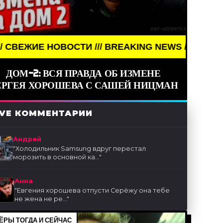
ОВОСТИ /// BREAKING NEWS /// НОВОСТИ (СМИ) //
ДОМ-2: ВСЯ ПРАВДА ОБ ИЗМЕНЕ
ЕРГЕЯ ХОРОШЕВА С САШЕЙ НИЦМАН
IVE КОММЕНТАРИИ
Андрей
"
Холодильник Samsung вдруг перестал
морозить в основной ка...
"
Анна
"
Евгения хорошева отпусти Серёжу она тебе
не жена не ре...
"
ЁРЫ ТОГДА И СЕЙЧАС