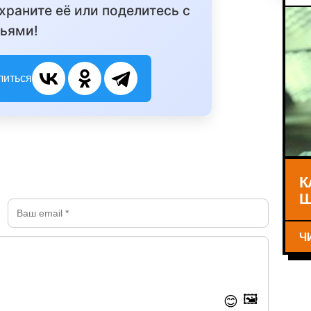
охраните её или поделитесь с
ьями!
литься
К
Ш
Ч
🖼️
😊