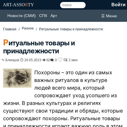
ART-ASSO
R
TY
Войти
Новости (СМИ)
СПб
Арт
☰ Меню
Разное
Главная
Ритуальные товары и принадлежности
Р
итуальные товары и
принадлежности
♡
0
✎ Блинцов ⏱ 24.05.2023 👁 62
🗨 0
⏳ 2 мин
Похороны – это один из самых
важных ритуалов в культуре
людей всего мира, который
сопровождает уход усопшего из
жизни. В разных культурах и религиях
существуют свои традиции и обряды, которые
сопровождают похороны. Ритуальные товары
и принадлежности играют важную роль в этом