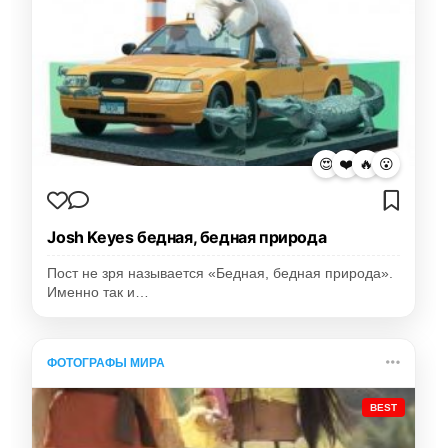
😍
❤️
🔥
😮
Josh Keyes бедная, бедная природа
Пост не зря называется «Бедная, бедная природа».
Именно так и…
ФОТОГРАФЫ МИРА
BEST