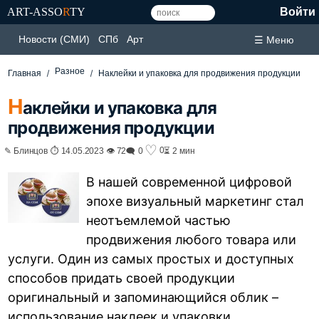
ART-ASSO
R
TY
Войти
Новости (СМИ)
СПб
Арт
☰ Меню
Разное
Главная
Наклейки и упаковка для продвижения продукции
Н
аклейки и упаковка для
продвижения продукции
♡
0
✎ Блинцов ⏱ 14.05.2023 👁 72
🗨 0
⏳ 2 мин
В нашей современной цифровой
эпохе визуальный маркетинг стал
неотъемлемой частью
продвижения любого товара или
услуги. Один из самых простых и доступных
способов придать своей продукции
оригинальный и запоминающийся облик –
использование наклеек и упаковки.