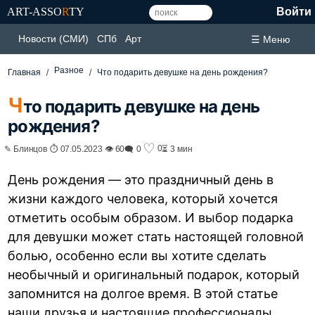
ART-ASSO
R
TY
Войти
Новости (СМИ)
СПб
Арт
☰ Меню
Разное
Главная
Что подарить девушке на день рождения?
Ч
то подарить девушке на день
рождения?
♡
0
✎ Блинцов ⏱ 07.05.2023 👁 60
🗨 0
⏳ 3 мин
День рождения — это праздничный день в
жизни каждого человека, который хочется
отметить особым образом. И выбор подарка
для девушки может стать настоящей головной
болью, особенно если вы хотите сделать
необычный и оригинальный подарок, который
запомнится на долгое время. В этой статье
наши друзья и настоящие профессионалы