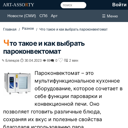
ART-ASSO
R
TY
Войти
Новости (СМИ)
СПб
Арт
☰ Меню
Разное
Главная
Что такое и как выбрать пароконвектомат
Ч
то такое и как выбрать
пароконвектомат
♡
0
✎ Блинцов ⏱ 30.04.2023 👁 69
🗨 0
⏳ 2 мин
Пароконвектомат – это
мультифункциональное кухонное
оборудование, которое сочетает в
себе функции пароварки и
конвекционной печи. Оно
позволяет готовить различные блюда,
сохраняя их вкус и полезные свойства
благодаря использованию пара.