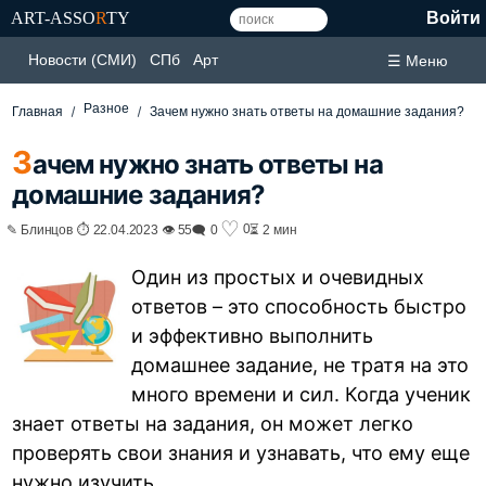
ART-ASSO
R
TY
Войти
Новости (СМИ)
СПб
Арт
☰ Меню
Разное
Главная
Зачем нужно знать ответы на домашние задания?
З
ачем нужно знать ответы на
домашние задания?
♡
0
✎ Блинцов ⏱ 22.04.2023 👁 55
🗨 0
⏳ 2 мин
Один из простых и очевидных
ответов – это способность быстро
и эффективно выполнить
домашнее задание, не тратя на это
много времени и сил. Когда ученик
знает ответы на задания, он может легко
проверять свои знания и узнавать, что ему еще
нужно изучить.