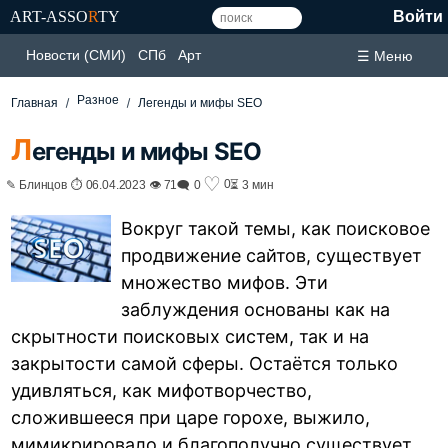
ART-ASSO
R
TY
Войти
Новости (СМИ)
СПб
Арт
☰ Меню
Разное
Главная
Легенды и мифы SEO
Л
егенды и мифы SEO
♡
0
✎ Блинцов ⏱ 06.04.2023 👁 71
🗨 0
⏳ 3 мин
Вокруг такой темы, как поисковое
продвижение сайтов, существует
множество мифов. Эти
заблуждения основаны как на
скрытности поисковых систем, так и на
закрытости самой сферы. Остаётся только
удивляться, как мифотворчество,
сложившееся при царе горохе, выжило,
мимикрировало и благополучно существует