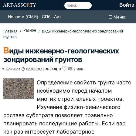
ART-ASSO
R
TY
Войти
Новости (СМИ)
СПб
Арт
☰ Меню
Разное
Главная
Виды инженерно-геологических зондирований
грунтов
В
иды инженерно-геологических
зондирований грунтов
♡
0
✎ Блинцов ⏱ 02.02.2023 👁 74
🗨 0
⏳ 2 мин
Определение свойств грунта часто
необходимо перед началом
многих строительных проектов.
Изучение физико-химического
состава субстрата позволяет правильно
планировать последующие работы. Если вас
как раз интересует лабораторное