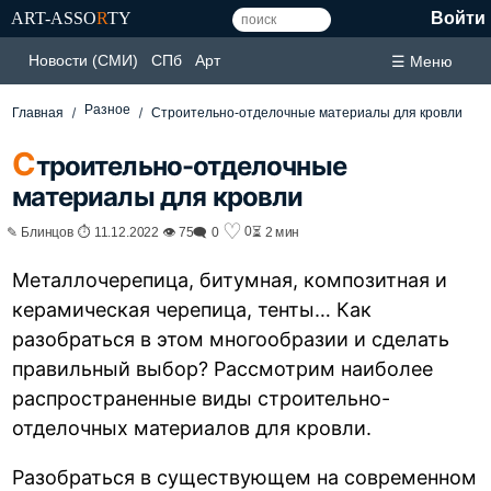
ART-ASSO
R
TY
Войти
Новости (СМИ)
СПб
Арт
☰ Меню
Разное
Главная
Строительно-отделочные материалы для кровли
С
троительно-отделочные
материалы для кровли
♡
0
✎ Блинцов ⏱ 11.12.2022 👁 75
🗨 0
⏳ 2 мин
Металлочерепица, битумная, композитная и
керамическая черепица, тенты… Как
разобраться в этом многообразии и сделать
правильный выбор? Рассмотрим наиболее
распространенные виды строительно-
отделочных материалов для кровли.
Разобраться в существующем на современном