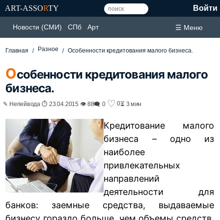
ART-ASSO
R
TY
Войти
Новости (СМИ)
СПб
Арт
☰ Меню
Разное
Главная
Особенности кредитования малого бизнеса.
О
собенности кредитования малого
бизнеса.
♡
0
✎ Непейвода ⏱ 23.04.2015 👁 88
🗨 0
⏳ 3 мин
Кредитование малого
бизнеса – одно из
наиболее
привлекательных
направлений
деятельности для
банков: заемные средства, выдаваемые
бизнесу гораздо больше, чем объемы средств,