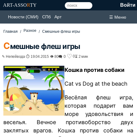
ART-ASSO
R
TY
Войти
Новости (СМИ)
СПб
Арт
☰ Меню
Разное
Главная
Смешные флеш игры
С
мешные флеш игры
♡
0
✎ Непейвода ⏱ 19.04.2015 👁 80
🗨 0
⏳ 2 мин
Кошка против собаки
Cat vs Dog at the beach
Весёлая флеш игра,
которая подарит вам
море удовольствия и
веселья. Вечное противоборство двух
заклятых врагов. Кошка против собаки на