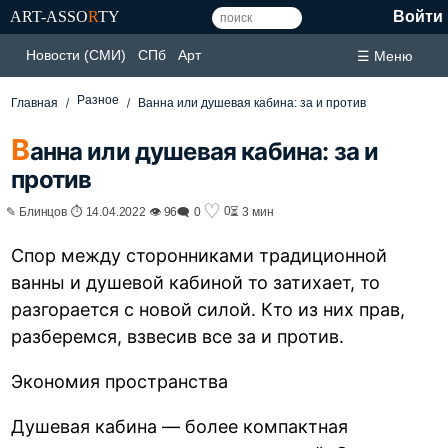
ART-ASSO
R
TY
Войти
Новости (СМИ)
СПб
Арт
☰ Меню
Разное
Главная
Ванна или душевая кабина: за и против
В
анна или душевая кабина: за и
против
♡
0
✎ Блинцов ⏱ 14.04.2022 👁 96
🗨 0
⏳ 3 мин
Спор между сторонниками традиционной
ванны и душевой кабиной то затихает, то
разгорается с новой силой. Кто из них прав,
разберемся, взвесив все за и против.
Экономия пространства
Душевая кабина — более компактная