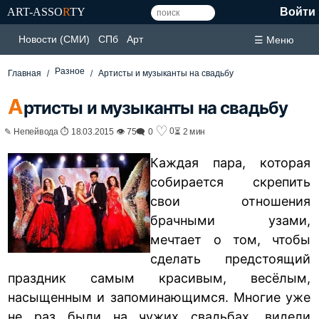
ART-ASSO
R
TY
Войти
Новости (СМИ)
СПб
Арт
☰ Меню
Разное
Главная
Артисты и музыканты на свадьбу
А
ртисты и музыканты на свадьбу
♡
0
✎ Непейвода ⏱ 18.03.2015 👁 75
🗨 0
⏳ 2 мин
Каждая пара, которая
собирается скрепить
свои отношения
брачными узами,
мечтает о том, чтобы
сделать предстоящий
праздник самым красивым, весёлым,
насыщенным и запоминающимся. Многие уже
не раз были на чужих свадьбах, видели