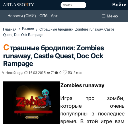
ART-ASSO
R
TY
Войти
Новости (СМИ)
СПб
Арт
☰ Меню
Разное
Главная
Страшные бродилки: Zombies runaway, Castle
Quest, Doc Ock Rampage
С
трашные бродилки: Zombies
runaway, Castle Quest, Doc Ock
Rampage
♡
0
✎ Непейвода ⏱ 16.03.2015 👁 71
🗨 0
⏳ 2 мин
Zombies runaway
Игра про зомби,
которые очень
популярны в последнее
время. В этой игре вам