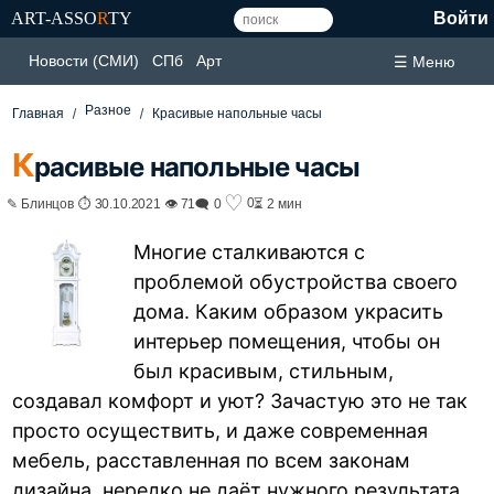
ART-ASSO
R
TY
Войти
Новости (СМИ)
СПб
Арт
☰ Меню
Разное
Главная
Красивые напольные часы
К
расивые напольные часы
♡
0
✎ Блинцов ⏱ 30.10.2021 👁 71
🗨 0
⏳ 2 мин
Многие сталкиваются с
проблемой обустройства своего
дома. Каким образом украсить
интерьер помещения, чтобы он
был красивым, стильным,
создавал комфорт и уют? Зачастую это не так
просто осуществить, и даже современная
мебель, расставленная по всем законам
дизайна, нередко не даёт нужного результата.