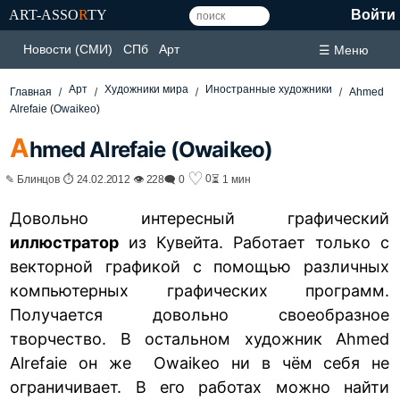
ART-ASSO
R
TY
Войти
Новости (СМИ)
СПб
Арт
☰ Меню
Арт
Художники мира
Иностранные художники
Главная
Ahmed
Alrefaie (Owaikeo)
A
hmed Alrefaie (Owaikeo)
♡
0
✎ Блинцов ⏱ 24.02.2012 👁 228
🗨 0
⏳ 1 мин
Довольно интересный графический
иллюстратор
из Кувейта. Работает только с
векторной графикой с помощью различных
компьютерных графических программ.
Получается довольно своеобразное
творчество. В остальном художник Ahmed
Alrefaie он же Owaikeo ни в чём себя не
ограничивает. В его работах можно найти