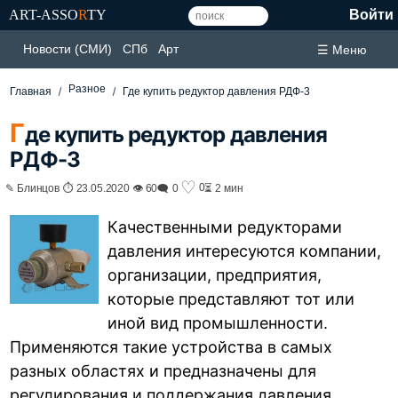
ART-ASSO
R
TY
Войти
Новости (СМИ)
СПб
Арт
☰ Меню
Разное
Главная
Где купить редуктор давления РДФ-3
Г
де купить редуктор давления
РДФ-3
♡
0
✎ Блинцов ⏱ 23.05.2020 👁 60
🗨 0
⏳ 2 мин
Качественными редукторами
давления интересуются компании,
организации, предприятия,
которые представляют тот или
иной вид промышленности.
Применяются такие устройства в самых
разных областях и предназначены для
регулирования и поддержания давления