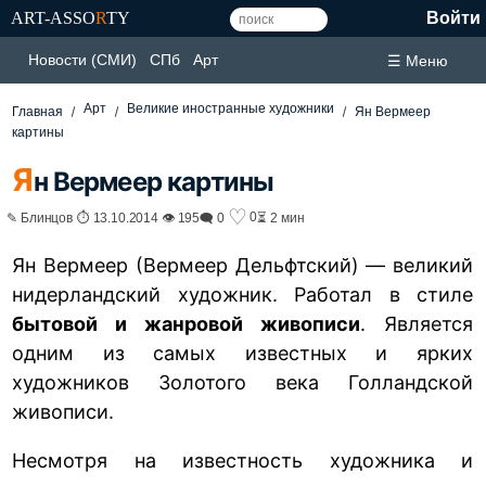
ART-ASSO
R
TY
Войти
Новости (СМИ)
СПб
Арт
☰ Меню
Арт
Великие иностранные художники
Главная
Ян Вермеер
картины
Я
н Вермеер картины
♡
0
✎ Блинцов ⏱ 13.10.2014 👁 195
🗨 0
⏳ 2 мин
Ян Вермеер (Вермеер Дельфтский) — великий
нидерландский художник. Работал в стиле
бытовой и жанровой живописи
. Является
одним из самых известных и ярких
художников Золотого века Голландской
живописи.
Несмотря на известность художника и