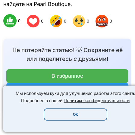
найдёте на Pearl Boutique.
0
0
0
0
0
Не потеряйте статью! 💡 Сохраните её
или поделитесь с друзьями!
В избранное
Мы используем куки для улучшения работы этого сайта
Поделиться
Подробнее в нашей
Политике конфиденциальности
ОК
0 комментариев