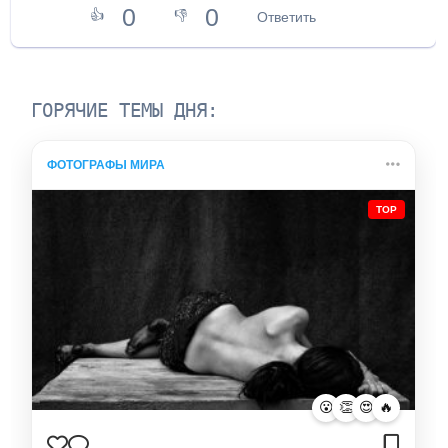
0
0
👍
👎
Ответить
ГОРЯЧИЕ ТЕМЫ ДНЯ:
ФОТОГРАФЫ МИРА
TOP
😮
👏
😍
🔥