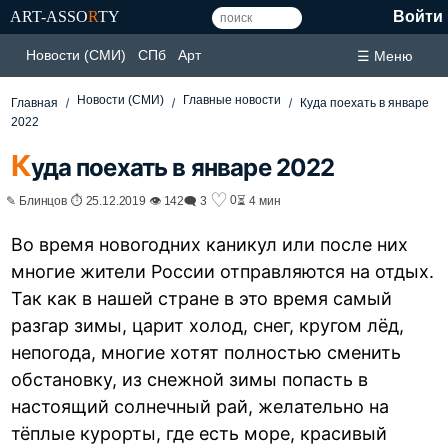
ART-ASSO
R
TY
Войти
Новости (СМИ)
СПб
Арт
☰ Меню
Новости (СМИ)
Главные новости
Главная
Куда поехать в январе
2022
К
уда поехать в январе 2022
♡
0
✎ Блинцов ⏱ 25.12.2019 👁 142
🗨 3
⏳ 4 мин
Во время новогодних каникул или после них
многие жители России отправляются на отдых.
Так как в нашей стране в это время самый
разгар зимы, царит холод, снег, кругом лёд,
непогода, многие хотят полностью сменить
обстановку, из снежной зимы попасть в
настоящий солнечный рай, желательно на
тёплые курорты, где есть море, красивый