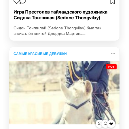
Игра Престолов тайландского художника
Сидона Тонгвилая (Sedone Thongvilay)
Сидон Тонгвилай (Sedone Thongvilay) был так
впечатлён книгой Джорджа Мартина…
САМЫЕ КРАСИВЫЕ ДЕВУШКИ
HOT
😮
😍
❤️