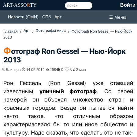
ART-ASSO
R
TY
Войти
Новости (СМИ)
СПб
Арт
☰ Меню
Арт
Фотографы мира
Главная
Фотограф Ron Gessel — Нью-Йорк
2013
Ф
отограф Ron Gessel — Нью-Йорк
2013
♡
0
✎ Блинцов ⏱ 14.05.2014 👁 159
🗨 0
⏳ 2 мин
Рон Гессель (Ron Gessel) уже ставший
известным
уличный фотограф
. Со своей
камерой он объехал множество стран и
красивых городов. Везде он пытается найти
нечто такое, что отличным образом
характеризовало бы то или иное общество и
культуру. Надо сказать, что сделать это не так-