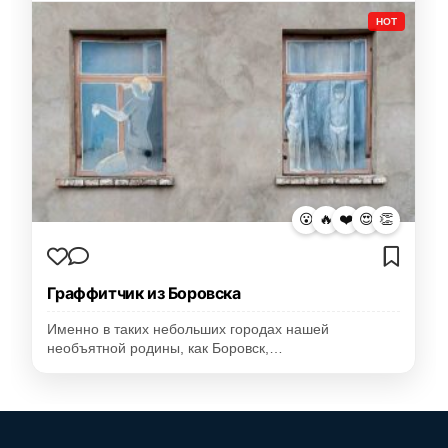
HOT
😮
🔥
❤️
😍
👏
Граффитчик из Боровска
Именно в таких небольших городах нашей
необъятной родины, как Боровск,…