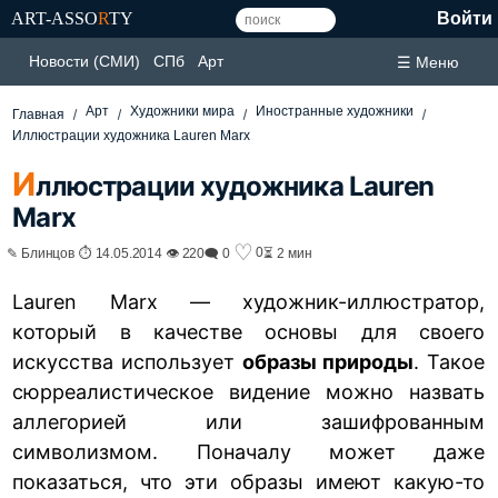
ART-ASSO
R
TY
Войти
Новости (СМИ)
СПб
Арт
☰ Меню
Арт
Художники мира
Иностранные художники
Главная
Иллюстрации художника Lauren Marx
И
ллюстрации художника Lauren
Marx
♡
0
✎ Блинцов ⏱ 14.05.2014 👁 220
🗨 0
⏳ 2 мин
Lauren Marx — художник-иллюстратор,
который в качестве основы для своего
искусства использует
образы природы
. Такое
сюрреалистическое видение можно назвать
аллегорией или зашифрованным
символизмом. Поначалу может даже
показаться, что эти образы имеют какую-то