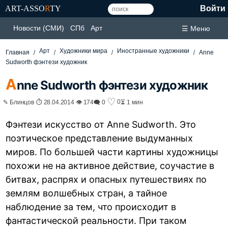
ART-ASSO
R
TY
Войти
Новости (СМИ)
СПб
Арт
☰ Меню
Арт
Художники мира
Иностранные художники
Главная
Anne
Sudworth фэнтези художник
A
nne Sudworth фэнтези художник
♡
0
✎ Блинцов ⏱ 28.04.2014 👁 174
🗨 0
⏳ 1 мин
Фэнтези искусство от Anne Sudworth. Это
поэтическое представление выдуманных
миров. По большей части картины художницы
похожи не на активное действие, соучастие в
битвах, распрях и опасных путешествиях по
землям волшебных стран, а тайное
наблюдение за тем, что происходит в
фантастической реальности. При таком