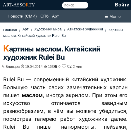
ART-ASSO
R
TY
Войти
Новости (СМИ)
СПб
Арт
☰ Меню
Арт
Художники мира
Азиатские художники
Главная
Картины
маслом. Китайский художник Rulei Bu
К
артины маслом. Китайский
художник Rulei Bu
♡
0
✎ Блинцов ⏱ 19.04.2014 👁 163
🗨 0
⏳ 2 мин
Rulei Bu — современный китайский художник.
Большую часть своих замечательных картин
пишет
маслом
, иногда акрилом. При этом его
искусство отличается завидным
разнообразием, в чём вы можете убедиться,
посмотрев галерею работ художника далее.
Rulei Bu пишет натюрморты, пейзажи,