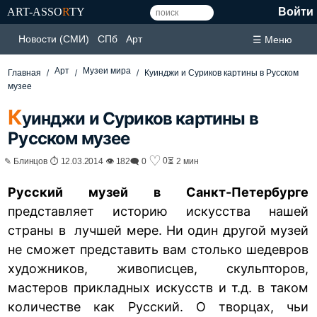
ART-ASSO
R
TY
Войти
Новости (СМИ)
СПб
Арт
☰ Меню
Арт
Музеи мира
Главная
Куинджи и Суриков картины в Русском
музее
К
уинджи и Суриков картины в
Русском музее
♡
0
✎ Блинцов ⏱ 12.03.2014 👁 182
🗨 0
⏳ 2 мин
Русский музей в Санкт-Петербурге
представляет историю искусства нашей
страны в лучшей мере. Ни один другой музей
не сможет представить вам столько шедевров
художников, живописцев, скульпторов,
мастеров прикладных искусств и т.д. в таком
количестве как Русский. О творцах, чьи