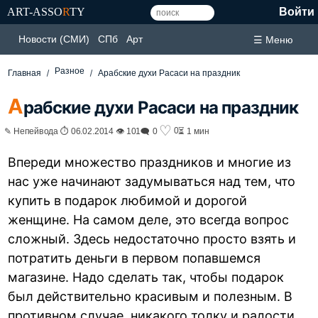
ART-ASSO
R
TY
Войти
Новости (СМИ)
СПб
Арт
☰ Меню
Разное
Главная
Арабские духи Расаси на праздник
А
рабские духи Расаси на праздник
♡
0
✎ Непейвода ⏱ 06.02.2014 👁 101
🗨 0
⏳ 1 мин
Впереди множество праздников и многие из
нас уже начинают задумываться над тем, что
купить в подарок любимой и дорогой
женщине. На самом деле, это всегда вопрос
сложный. Здесь недостаточно просто взять и
потратить деньги в первом попавшемся
магазине. Надо сделать так, чтобы подарок
был действительно красивым и полезным. В
противном случае, никакого толку и радости