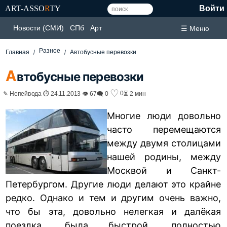
ART-ASSO
R
TY
Войти
Новости (СМИ)
СПб
Арт
☰ Меню
Разное
Главная
Автобусные перевозки
А
втобусные перевозки
♡
0
✎ Непейвода ⏱ 24.11.2013 👁 67
🗨 0
⏳ 2 мин
Многие люди довольно
часто перемещаются
между двумя столицами
нашей родины, между
Москвой и Санкт-
Петербургом. Другие люди делают это крайне
редко. Однако и тем и другим очень важно,
что бы эта, довольно нелегкая и далёкая
поездка, была быстрой, полностью