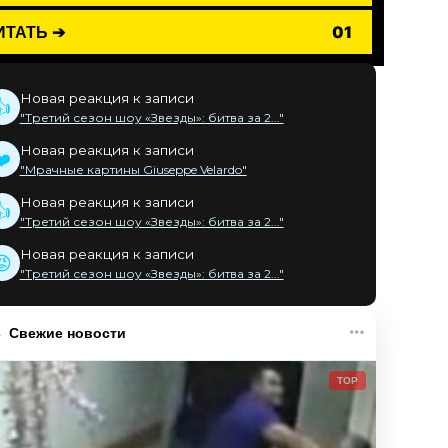
ИТАТЬ ➔
01
Новая реакция к записи
👍
"Третий сезон шоу «Звезды»: битва за 2..."
Новая реакция к записи
❤️
"Мрачные картины Giuseppe Velardo"
Новая реакция к записи
👍
"Третий сезон шоу «Звезды»: битва за 2..."
Новая реакция к записи
😡
"Третий сезон шоу «Звезды»: битва за 2..."
Свежие новости
TOP