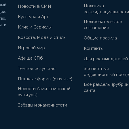
ный
Политика
Новости & СМИ
ии.
конфиденциальност
Культура и Арт
во,
Пользовательское
ы и
Кино и Сериалы
соглашение
Красота, Мода и Стиль
Общие правила
Игровой мир
Контакты
Афиша СПб
Для рекламодателей
Тёмное искусство
Экспертный
редакционный проце
Пышные формы (plus-size)
Все разделы (рубрик
Новости Азии (азиатской
сайта
культуры)
Звёзды и знаменистоти