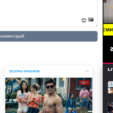
🖼️
😊
BREAKING NEWS /// НОВОСТИ (СМИ) /// СВЕЖИЕ 
 комментарий
L
ОБЗОРЫ ФИЛЬМОВ
BEST