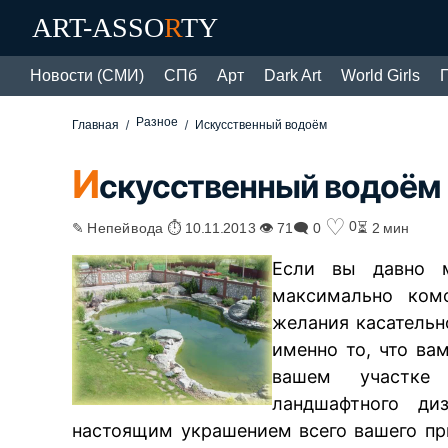
ART-ASSO
R
TY
Новости (СМИ)
СПб
Арт
Dark Art
World Girls
Разное
Главная
Искусственный водоём
И
скусственный водоём
♡
0
✎ Непейвода ⏱ 10.11.2013 👁 71
🗨 0
⏳ 2 мин
Если вы давно 
максимально ком
желания касательн
именно то, что ва
вашем участке
ландшафтного ди
настоящим украшением всего вашего пр