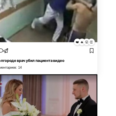
❤️
🔥
😮
👏
елгороде врач убил пациента видео
ментариев:
14