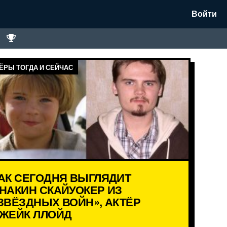
Войти
ЁРЫ ТОГДА И СЕЙЧАС
АК СЕГОДНЯ ВЫГЛЯДИТ
НАКИН СКАЙУОКЕР ИЗ
ЗВЁЗДНЫХ ВОЙН», АКТЁР
ЖЕЙК ЛЛОЙД