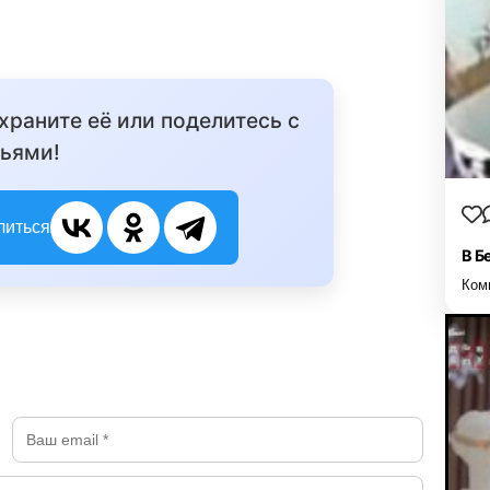
охраните её или поделитесь с
ьями!
литься
В Б
Ком