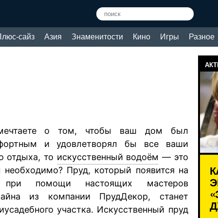
Плюс-сайз
Азия
Знаменитости
Кино
Игры
Разное
АКТ
мечтаете о том, чтобы ваш дом был
фортным и удовлетворял бы все ваши
о отдыха, то
искусственный водоём
— это
К
м необходимо? Пруд, который появится на
Э
 при помощи настоящих мастеров
«
зайна из компании ПрудДекор, станет
Д
иусадебного участка. Искусственный пруд