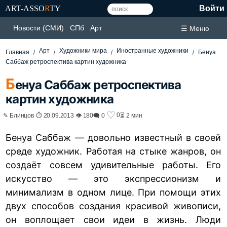
ART-ASSO
R
TY
Войти
Новости (СМИ)
СПб
Арт
☰ Меню
Арт
Художники мира
Иностранные художники
Главная
Бенуа
Саббаж ретроспектива картин художника
Б
енуа Саббаж ретроспектива
картин художника
♡
0
✎ Блинцов ⏱ 20.09.2013 👁 180
🗨 0
⏳ 2 мин
Бенуа Саббаж — довольно известный в своей
среде художник. Работая на стыке жанров, он
создаёт совсем удивительные работы. Его
искусство — это экспрессионизм и
минимализм в одном лице. При помощи этих
двух способов создания красивой живописи,
он воплощает свои идеи в жизнь. Люди