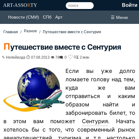
ART-ASSO
R
TY
Войти
Новости (СМИ)
СПб
Арт
☰ Меню
Разное
Главная
Путешествие вместе с Сентурия
П
утешествие вместе с Сентурия
♡
0
✎ Непейвода ⏱ 07.08.2013 👁 78
🗨 0
⏳ 2 мин
Если вы уже долго
ломаете голову над тем,
куда же вам
отправиться и каким
образом найти и
забронировать билет, то
в этом вам поможет
Сентурия
. Начать
хотелось бы с того, что современный рынок
авиапутешествий, туризма и т.д. настолько