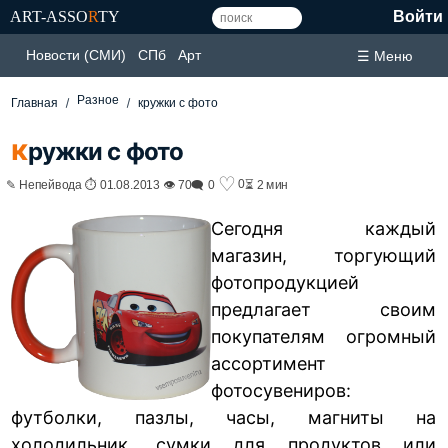
ART-ASSO
R
TY
Войти
Новости (СМИ)
СПб
Арт
☰ Меню
Разное
Главная
кружки с фото
к
ружки с фото
♡
0
✎ Непейвода ⏱ 01.08.2013 👁 70
🗨 0
⏳ 2 мин
Сегодня каждый
магазин, торгующий
фотопродукцией
предлагает своим
покупателям огромный
ассортимент
фотосувениров:
футболки, пазлы, часы, магниты на
холодильник, сумки для продуктов или