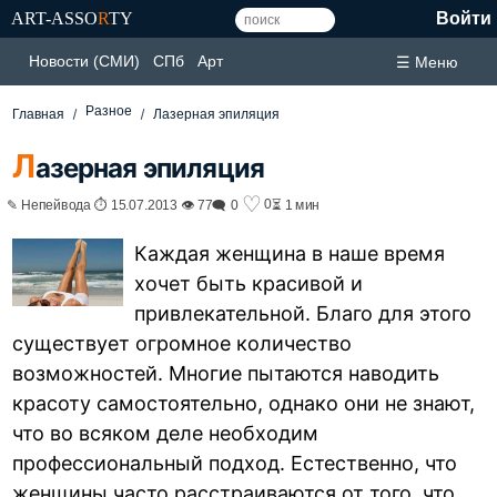
ART-ASSO
R
TY
Войти
Новости (СМИ)
СПб
Арт
☰ Меню
Разное
Главная
Лазерная эпиляция
Л
азерная эпиляция
♡
0
✎ Непейвода ⏱ 15.07.2013 👁 77
🗨 0
⏳ 1 мин
Каждая женщина в наше время
хочет быть красивой и
привлекательной. Благо для этого
существует огромное количество
возможностей. Многие пытаются наводить
красоту самостоятельно, однако они не знают,
что во всяком деле необходим
профессиональный подход. Естественно, что
женщины часто расстраиваются от того, что