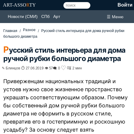
ART-ASSO
R
TY
Войти
Новости (СМИ)
СПб
Арт
☰ Меню
Разное
Главная
Русский стиль интерьера для дома ручной рубки
большого диаметра
Р
усский стиль интерьера для дома
ручной рубки большого диаметра
♡
0
✎ Блинцов ⏱ 27.06.2019 👁 57
🗨 0
⏳ 2 мин
Приверженцам национальных традиций и
устоев нужно свое жизненное пространство
украшать соответствующим образом. Почему
бы собственный дом ручной рубки большого
диаметра не оформить в русском стиле,
превратив его в гостеприимную и роскошную
усадьбу? За основу следует взять