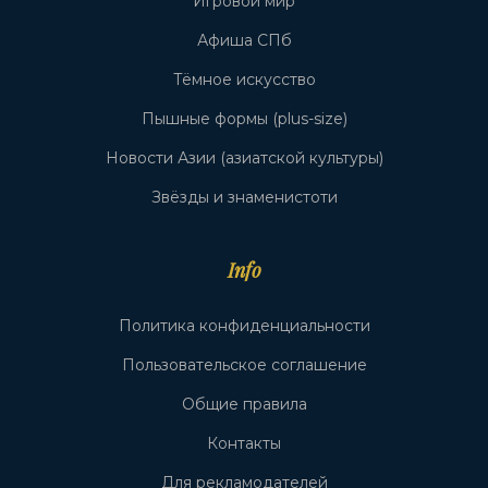
Игровой мир
Афиша СПб
Тёмное искусство
Пышные формы (plus-size)
Новости Азии (азиатской культуры)
Звёзды и знаменистоти
Info
Политика конфиденциальности
Пользовательское соглашение
Общие правила
Контакты
Для рекламодателей