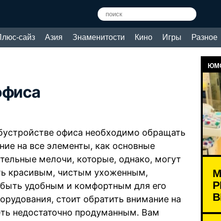
Плюс-сайз
Азия
Знаменитости
Кино
Игры
Разное
ЮМО
офиса
бустройстве офиса необходимо обращать
ние на все элементы, как основные
ительные мелочи, которые, однако, могут
М
ть красивым, чистым ухоженным,
Р
е быть удобным и комфортным для его
В
борудования, стоит обратить внимание на
еть недостаточно продуманным. Вам