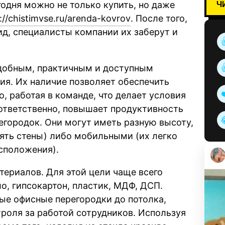
Ч
егодня можно не только купить, но даже
://chistimvse.ru/arenda-kovrov
. После того,
д, специалисты компании их заберут и
добным, практичным и доступным
я. Их наличие позволяет обеспечить
, работая в команде, что делает условия
тветственно, повышает продуктивность
егородок. Они могут иметь разную высоту,
ять стены) либо мобильными (их легко
сположения).
териалов. Для этой цели чаще всего
, гипсокартон, пластик, МДФ, ДСП.
е офисные перегородки до потолка,
роля за работой сотрудников. Используя