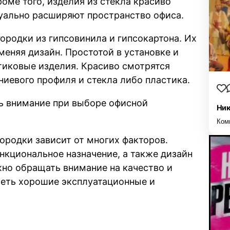
ме того, изделия из стекла красиво
зуально расширяют пространство офиса.
родки из гипсовинила и гипсокартона. Их
еняя дизайн. Простотой в установке и
тиковые изделия. Красиво смотрятся
иевого профиля и стекла либо пластика.
ь внимание при выборе офисной
Ник
Ком
ородки зависит от многих факторов.
кциональное назначение, а также дизайн
жно обращать внимание на качество и
еть хорошие эксплуатационные и