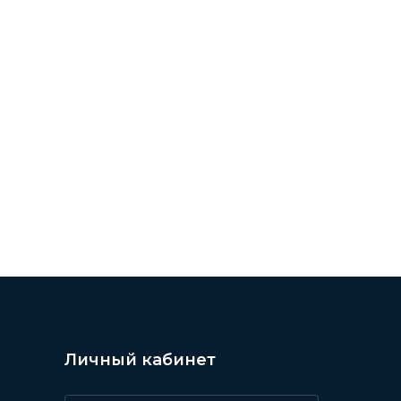
МЕНИТОСТИ ///
ОСТИ /// WORLD GIRLS /// ДЕВУШКИ ЗНАМЕНИТОС
Личный кабинет