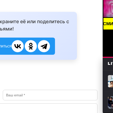
охраните её или поделитесь с
BREAKING NEWS /// НОВОСТИ (СМИ) /// СВЕЖИЕ Н
ьями!
литься
L