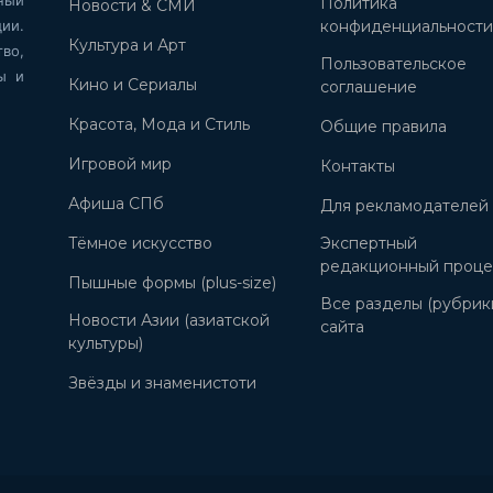
Политика
Новости & СМИ
ии.
конфиденциальност
Культура и Арт
во,
Пользовательское
ы и
Кино и Сериалы
соглашение
Красота, Мода и Стиль
Общие правила
Игровой мир
Контакты
Афиша СПб
Для рекламодателей
Тёмное искусство
Экспертный
редакционный проце
Пышные формы (plus-size)
Все разделы (рубрик
Новости Азии (азиатской
сайта
культуры)
Звёзды и знаменистоти