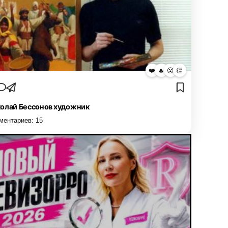
❤️
🔥
😮
👏
олай Бессонов художник
ментариев:
15