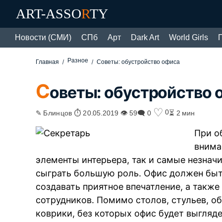
ART-ASSO
R
TY
Новости (СМИ)
СПб
Арт
Dark Art
World Girls
Разное
Главная
Советы: обустройство офиса
С
оветы: обустройство 
♡
0
✎ Блинцов ⏱ 20.05.2019 👁 59
🗨 0
⏳ 2 мин
При о
внима
элементы интерьера, так и самые незнач
сыграть большую роль. Офис должен бы
создавать приятное впечатление, а такж
сотрудников. Помимо столов, стульев, о
коврики, без которых офис будет выгляд