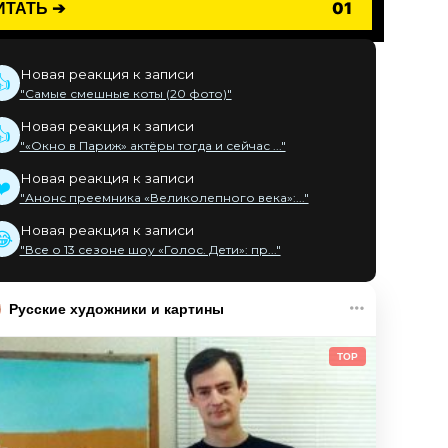
ИТАТЬ ➔
01
Новая реакция к записи
👍
"Самые смешные коты (20 фото)"
Новая реакция к записи
👍
"«Окно в Париж» актёры тогда и сейчас ..."
Новая реакция к записи
❤️
"Анонс преемника «Великолепного века»:..."
Новая реакция к записи
😂
"Все о 13 сезоне шоу «Голос. Дети»: пр..."
Русские художники и картины
TOP