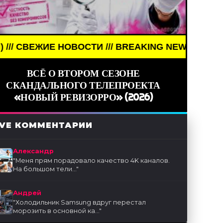
ОВОСТИ /// BREAKING NEWS /// НОВОСТИ (СМИ) /
ВСЁ О ВТОРОМ СЕЗОНЕ
СКАНДАЛЬНОГО ТЕЛЕПРОЕКТА
«НОВЫЙ РЕВИЗОРРО» (2026)
IVE КОММЕНТАРИИ
Александр
"
Меня прям порадовало качество 4K каналов.
На большом тели...
"
Андрей
"
Холодильник Samsung вдруг перестал
морозить в основной ка...
"