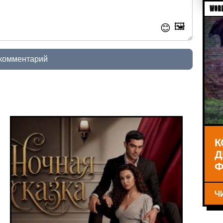
WORL
🖼️
😊
 комментарий
К
Д
Ф
Ч