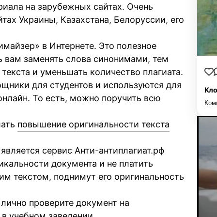
риала на зарубежных сайтах. Очень
тах Украины, Казахстана, Белоруссии, его
майзер» в Интернете. Это полезное
ь вам заменять слова синонимами, тем
текста и уменьшать количество плагиата.
ощники для студентов и используются для
Кло
онлайн. То есть, можно поручить всю
Ком
лать
повышение оригинальности текста
является сервис Анти-антиплагиат.рф
икальности документа и не платить
им текстом, поднимут его оригинальность
 лично проверите документ на
 в учебном заведении.