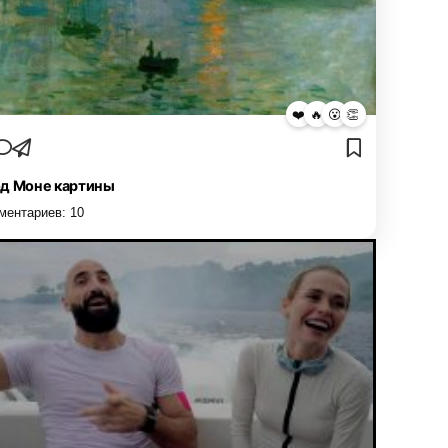
❤️
🔥
😮
👏
д Моне картины
ментариев:
10