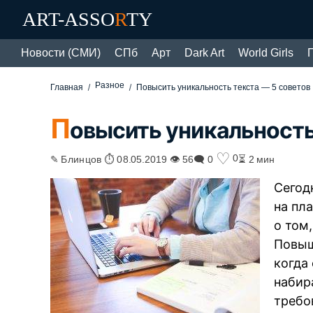
ART-ASSO
R
TY
Новости (СМИ)
СПб
Арт
Dark Art
World Girls
Разное
Главная
Повысить уникальность текста — 5 советов
П
овысить уникальность
♡
0
✎ Блинцов ⏱ 08.05.2019 👁 56
🗨 0
⏳ 2 мин
Сегод
на пл
о том
Повыш
когда
набир
требо