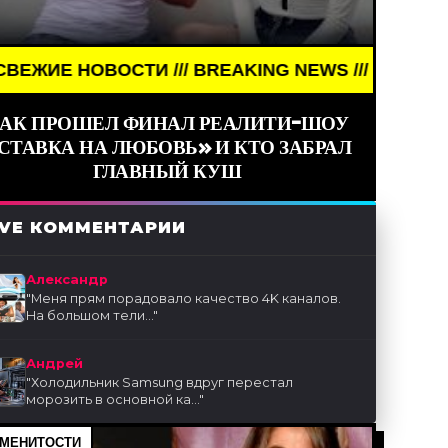
ТИ /// BREAKING NEWS /// НОВОСТИ (СМИ) /// С
АК ПРОШЕЛ ФИНАЛ РЕАЛИТИ-ШОУ
СТАВКА НА ЛЮБОВЬ» И КТО ЗАБРАЛ
ГЛАВНЫЙ КУШ
IVE КОММЕНТАРИИ
Александр
"
Меня прям порадовало качество 4K каналов.
На большом тели...
"
Андрей
"
Холодильник Samsung вдруг перестал
морозить в основной ка...
"
МЕНИТОСТИ