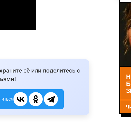
охраните её или поделитесь с
Н
ьями!
Б
З
литься
Ч