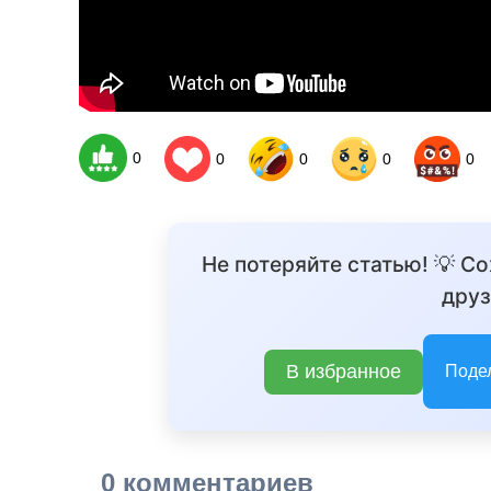
0
0
0
0
0
Не потеряйте статью! 💡 С
друз
В избранное
Поде
0 комментариев