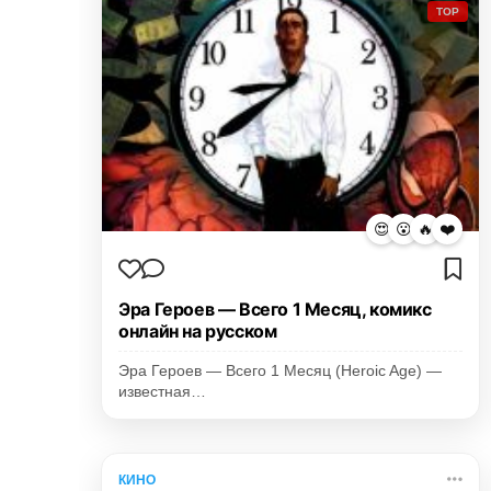
TOP
😍
😮
🔥
❤️
Эра Героев — Всего 1 Месяц, комикс
онлайн на русском
Эра Героев — Всего 1 Месяц (Heroic Age) —
известная…
КИНО