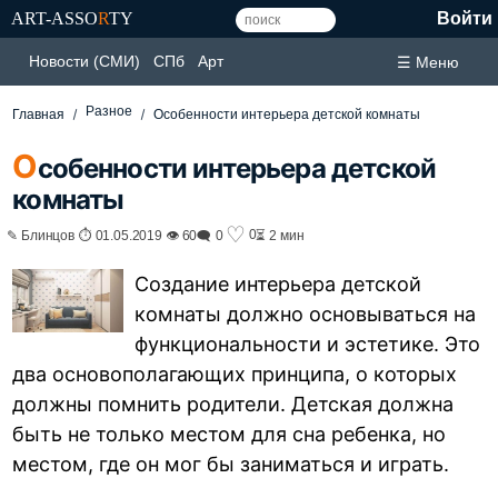
ART-ASSO
R
TY
Войти
Новости (СМИ)
СПб
Арт
☰ Меню
Разное
Главная
Особенности интерьера детской комнаты
О
собенности интерьера детской
комнаты
♡
0
✎ Блинцов ⏱ 01.05.2019 👁 60
🗨 0
⏳ 2 мин
Создание интерьера детской
комнаты должно основываться на
функциональности и эстетике. Это
два основополагающих принципа, о которых
должны помнить родители. Детская должна
быть не только местом для сна ребенка, но
местом, где он мог бы заниматься и играть.