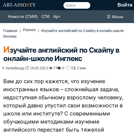
ART-ASSO
R
TY
Войти
Новости (СМИ)
СПб
Арт
☰ Меню
Разное
Главная
Изучайте английский по Скайпу в онлайн-школе
Инглекс
И
зучайте английский по Скайпу в
онлайн-школе Инглекс
♡
0
✎ Непейвода ⏱ 19.05.2013 👁 77
🗨 0
⏳ 2 мин
Вам до сих пор кажется, что изучение
иностранных языков – сложнейшая задача,
недоступная обычному взрослому человеку,
который давно упустил свои возможности в
школе или институте? С современными
обучающими методиками изучение
английского перестает быть тяжелой