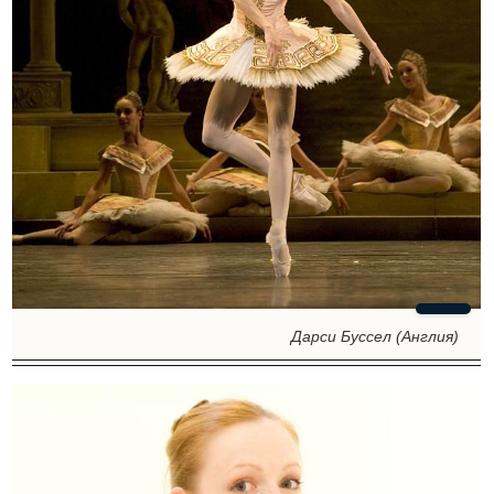
Дарси Буссел (Англия)