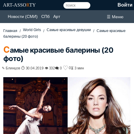
ART-ASSO
R
TY
Войти
Новости (СМИ)
СПб
Арт
☰ Меню
World Girls
Самые красивые девушки
Главная
Самые красивые
балерины (20 фото)
С
амые красивые балерины (20
фото)
♡
0
✎ Блинцов ⏱ 30.04.2019 👁 332
🗨 0
⏳ 3 мин