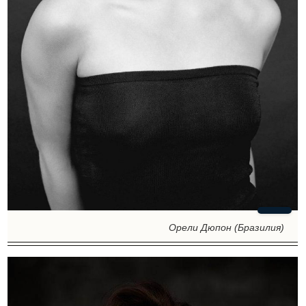
Орели Дюпон (Бразилия)