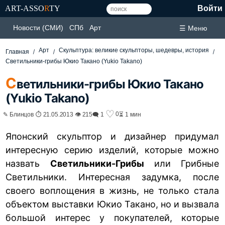
ART-ASSO
R
TY
Войти
Новости (СМИ)
СПб
Арт
☰ Меню
Арт
Скульптура: великие скульпторы, шедевры, история
Главная
Светильники-грибы Юкио Такано (Yukio Takano)
С
ветильники-грибы Юкио Такано
(Yukio Takano)
♡
0
✎ Блинцов ⏱ 21.05.2013 👁 215
🗨 1
⏳ 1 мин
Японский скульптор и дизайнер придумал
интересную серию изделий, которые можно
назвать
Светильники-Грибы
или Грибные
Светильники. Интересная задумка, после
своего воплощения в жизнь, не только стала
объектом выставки Юкио Такано, но и вызвала
большой интерес у покупателей, которые