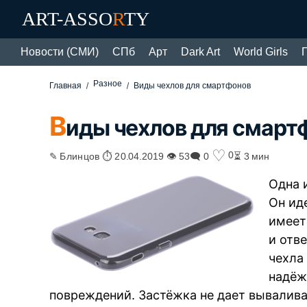
ART-ASSO
R
TY
Новости (СМИ)
СПб
Арт
Dark Art
World Girls
Разное
Главная
Виды чехлов для смартфонов
В
иды чехлов для смарт
♡
0
✎ Блинцов ⏱ 20.04.2019 👁 53
🗨 0
⏳ 3 мин
Одна 
Он ид
имеет
и отв
чехла
надёж
повреждений. Застёжка не дает вываливат