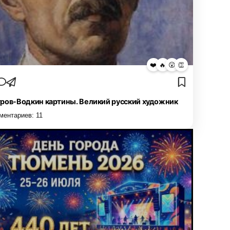
❤️
🔥
😮
👏
ров-Водкин картины. Великий русский художник
ментариев:
11