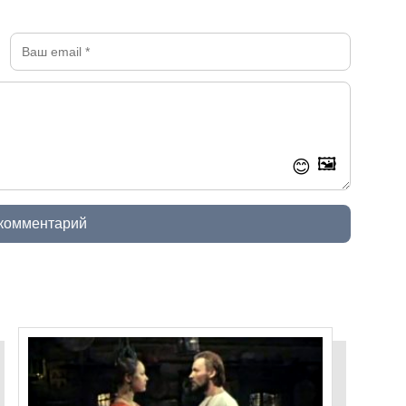
🖼️
😊
 комментарий