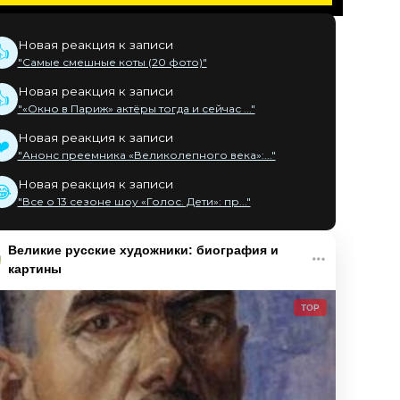
Новая реакция к записи
👍
"Самые смешные коты (20 фото)"
Новая реакция к записи
👍
"«Окно в Париж» актёры тогда и сейчас ..."
Новая реакция к записи
❤️
"Анонс преемника «Великолепного века»:..."
Новая реакция к записи
😂
"Все о 13 сезоне шоу «Голос. Дети»: пр..."
Великие русские художники: биография и
картины
TOP