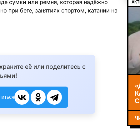
де сумки или ремня, которая надёжно
АКТ
бно при беге, занятиях спортом, катании на
охраните её или поделитесь с
ьями!
«
К
литься
С
Ч