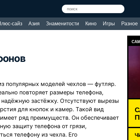
Плюс-сайз
Азия
Знаменитости
Кино
Игры
Разное
САМ
фонов
из популярных моделей чехлов — футляр.
еально повторяет размеры телефона,
 надёжную застёжку. Отсутствуют вырезы
С
ерстия для кнопок и камер. Такой вид
П
 имеет ряд преимуществ. Он обеспечивает
ную защиту телефона от грязи,
ься телефону из чехла. Его
Ч