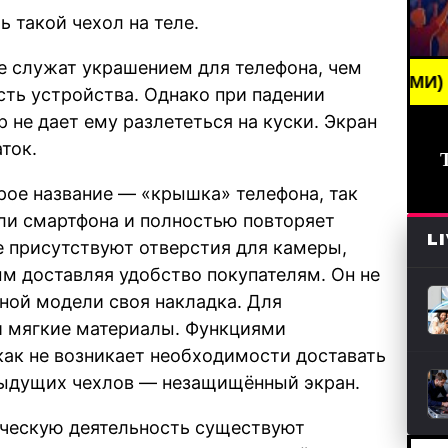
 такой чехол на теле.
ше служат украшением для телефона, чем
BREAKING NEWS /// НОВОСТИ (СМИ) /// СВЕЖИЕ НО
ть устройства. Однако при падении
 не дает ему разлететься на куски. Экран
ток.
рое название — «крышка» телефона, так
ли смартфона и полностью повторяет
L
е присутствуют отверстия для камеры,
мым доставляя удобство покупателям. Он не
нной модели своя накладка. Для
и мягкие материалы. Функциями
как не возникает необходимости доставать
едыдущих чехлов — незащищённый экран.
ическую деятельность существуют